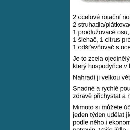
2 ocelové rotační no
2 struhadla/plátkova
1 prodlužovacé osu,
1 šlehač, 1 citrus p
1 odšťavňovač s oce
Je to zcela ojedině
který hospodyňce v k
Nahradí ji velkou vět
Snadné a rychlé pou
zdravě přichystat a 
Mimoto si můžete úč
jeden týden udělat jí
podle něho i ekono
potravin. Vaše jídlo,