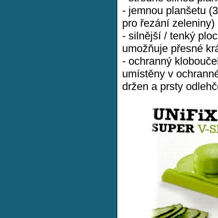
- jemnou planšetu (3
pro řezání zeleniny)
- silnější / tenký pl
umožňuje přesné krá
- ochranný klobouče
umístěny v ochranné
držen a prsty odlehč