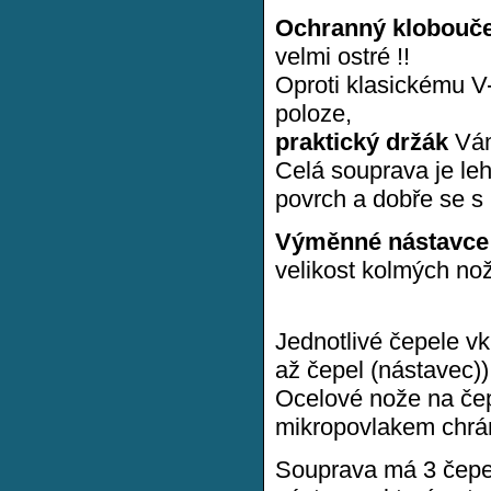
Ochranný klobouč
velmi ostré !!
Oproti klasickému V-
poloze,
praktický držák
Vám
Celá souprava je le
povrch a dobře se s n
Výměnné nástavce
velikost kolmých noží
Jednotlivé čepele vk
až čepel (nástavec))
Ocelové nože na čep
mikropovlakem chrán
Souprava má 3 čepe