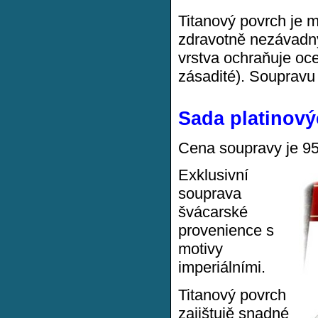
Titanový povrch je m
zdravotně nezávadný
vrstva ochraňuje oce
zásadité). Soupravu
Sada platinový
Cena soupravy je 9
Exklusivní
souprava
švácarské
provenience s
motivy
imperiálními.
Titanový povrch
zajištujě snadné