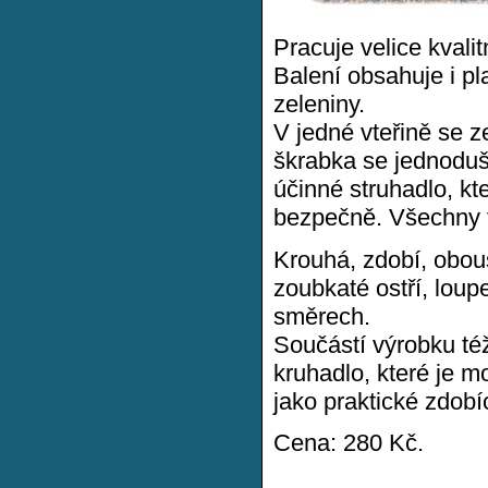
Pracuje velice kvali
Balení obsahuje i p
zeleniny.
V jedné vteřině se z
škrabka se jednoduš
účinné struhadlo, kt
bezpečně. Všechny fu
Krouhá, zdobí, obou
zoubkaté ostří, loup
směrech.
Součástí výrobku té
kruhadlo, které je m
jako praktické zdobí
Cena: 280 Kč.