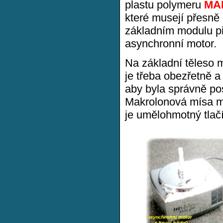
plastu polymeru
MA
které musejí přesně
základním modulu pří
asynchronní motor.
Na základní těleso m
je třeba obezřetně 
aby byla správně po
Makrolonová mísa m
je umělohmotný tlačí