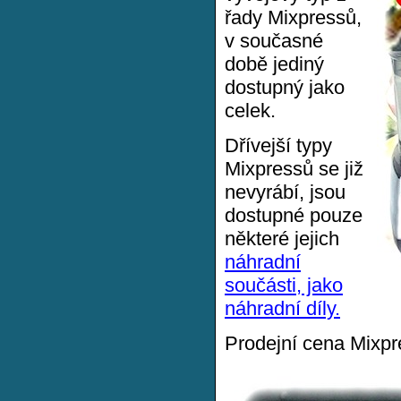
řady Mixpressů,
v současné
době jediný
dostupný jako
celek.
Dřívejší typy
Mixpressů se již
nevyrábí, jsou
dostupné pouze
některé jejich
náhradní
součásti, jako
náhradní díly.
Prodejní cena Mixpr