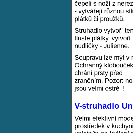
čepeli s noží z nerez
- vytvářejí různou sí
plátků či proužků.
Struhadlo vytvoří ten
tlusté plátky, vytvoří 
nudličky - Julienne.
Soupravu lze mýt v
Ochranný klobouček
chrání prsty před
zraněním. Pozor: n
jsou velmi ostré !!
V-struhadlo Uni
Velmi efektivní mode
prostředek v kuchyni