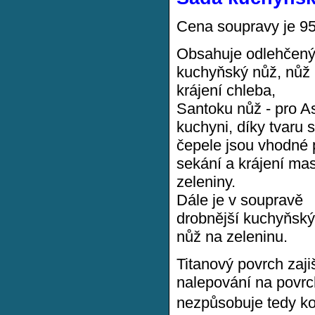
Cena soupravy je 9
Obsahuje odlehčený
kuchyňský nůž, nůž
krájení chleba,
Santoku nůž - pro A
kuchyni, díky tvaru 
čepele jsou vhodné 
sekání a krájení ma
zeleniny.
Dále je v soupravě
drobnější kuchyňský
nůž na zeleninu.
Titanový povrch zaji
nalepování na povrch
nezpůsobuje tedy kov