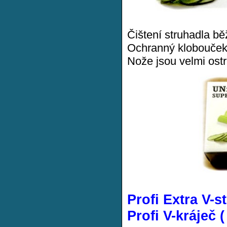
Čištení struhadla b
Ochranný klobouček 
Nože jsou velmi ostr
Profi Extra V-s
Profi V-kráječ 