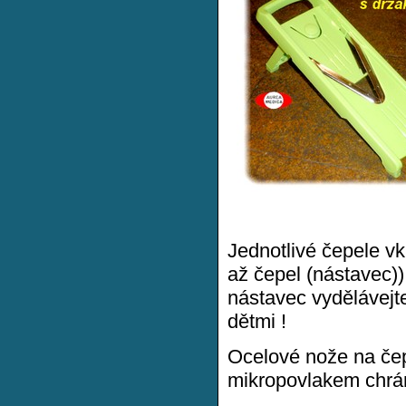
Jednotlivé čepele vk
až čepel (nástavec))
nástavec vydělávejte
dětmi !
Ocelové nože na čep
mikropovlakem chrán