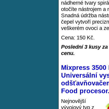
nádherné tvary spir
otočíte nástrojem a 
Snadná údržba nástro
čepel vytvoří precizn
veškerém ovoci a ze
Cena: 150 Kč.
Poslední 3 kusy za
cenu.
Mixpress 3500
Universální vy
odšťavňovače
Food procesor
Nejnovější
vývojový typ z