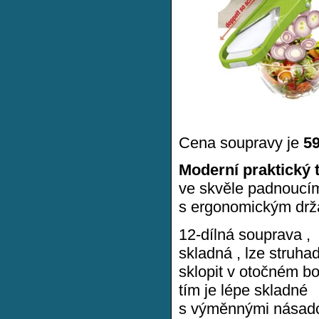
Cena soupravy je
5
Moderní praktický 
ve skvěle padnoucí
s ergonomickým drža
12-dílná souprava ,
skladná , lze struha
sklopit v otočném b
tím je lépe skladné
s výměnnými násadc