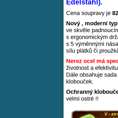
Edelstahl).
Cena soupravy je
8
Nový , moderní typ
ve skvěle padnoucí
s ergonomickým drža
s 5 výměnnými násadc
sílu plátků či proužk
Nerez ocel má spec
životnost a efektivit
Dále obsahuje sada o
klobouček.
Ochranný klobouč
velmi ostré !!