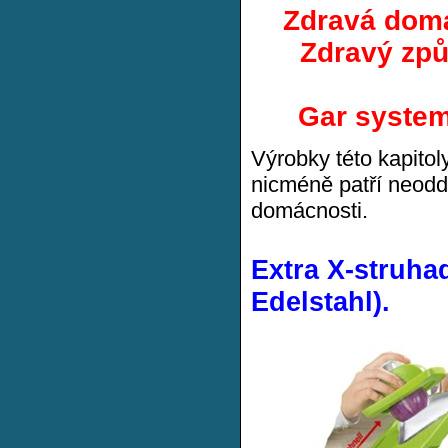
Zdravá domác
Zdravý způ
Gar system
Výrobky této kapitol
nicméně patří neodd
domácnosti.
Extra X-struhad
Edelstahl).