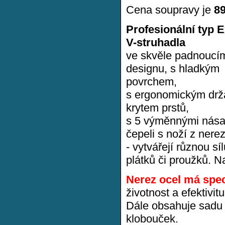
Cena soupravy je
8
Profesionální typ E
V-struhadla
ve skvěle padnoucí
designu, s hladkým
povrchem,
s ergonomickým drž
krytem prstů,
s 5 výměnnými nása
čepeli s noží z nerez
- vytvářejí různou sí
plátků či proužků. N
Nerez ocel má spec
životnost a efektivit
Dále obsahuje sadu o
klobouček.