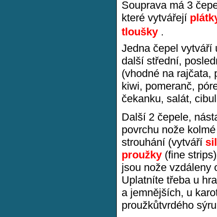
Souprava má 3 čepe
které vytvářejí
plátk
tloušky
.
Jedna čepel vytváří u
další střední, posledn
(vhodné na rajčata, p
kiwi, pomeranč, póre
čekanku, salát, cibuli
Další 2 čepele, nást
povrchu nože kolmé 
strouhání (vytváří
si
proužky
(fine strips
jsou nože vzdáleny 
Uplatníte třeba u hra
a jemnějších, u karo
proužkůtvrdého sýru 