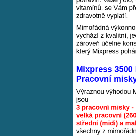
vitamínů, se Vám p
zdravotně vyplatí.
Mimořádná výkonnos
vychází z kvalitní, 
zároveň účelné kons
který Mixpress pohá
Mixpress 3500
Pracovní misky
Výraznou výhodou 
jsou
3 pracovní misky -
velká pracovní (26
střední (midi) a ma
všechny z mimořádn