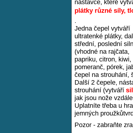
nástavce, které vytvá
plátky různé síly, tl
.
Jedna čepel vytváří
ultratenké plátky, dal
střední, poslední siln
(vhodné na rajčata,
papriku, citron, kiwi,
pomeranč, pórek, jabl
čepel na strouhání, 
Další 2 čepele, nás
strouhání (vytváří
si
jak jsou nože vzdále
Uplatníte třeba u hra
jemných proužkůtvrdé
Pozor - zabraňte zran