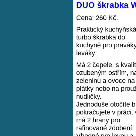
DUO škrabka W
Cena: 260 Kč.
Praktický kuchyňsk
turbo škrabka do
kuchyně pro praváky
leváky.
Má 2 čepele, s kvali
ozubeným ostřím, na
zeleninu a ovoce na
plátky nebo na prou
nudličky.
Jednoduše otočíte bř
pokračujete v práci. 
má 2 hrany pro
rafinované zdobení.
Vhodné pro levou a