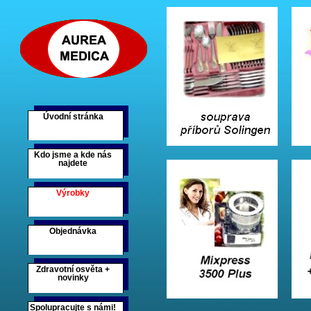
Úvodní stránka
Kdo jsme a kde nás
najdete
Výrobky
Objednávka
Zdravotní osvěta +
novinky
Spolupracujte s námi!