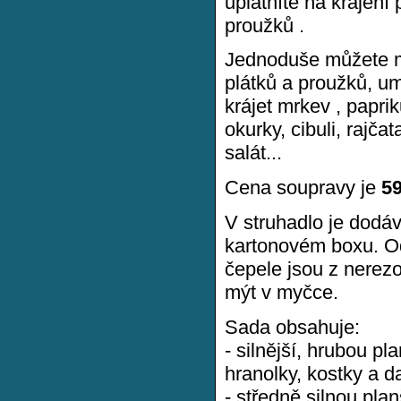
uplatníte na krájení 
proužků .
Jednoduše můžete m
plátků a proužků, u
krájet mrkev , paprik
okurky, cibuli, rajča
salát...
Cena soupravy je
5
V struhadlo je dodá
kartonovém boxu. O
čepele jsou z nerez
mýt v myčce.
Sada obsahuje:
- silnější, hrubou pl
hranolky, kostky a d
- středně silnou pla