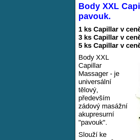
Body XXL Capil
pavouk.
1 ks Capillar v cen
3 ks Capillar v cen
5 ks Capillar v cen
Body XXL
Capillar
Massager - je
universální
tělový,
především
zádový masážní
akupresurní
"pavouk".
Slouží ke