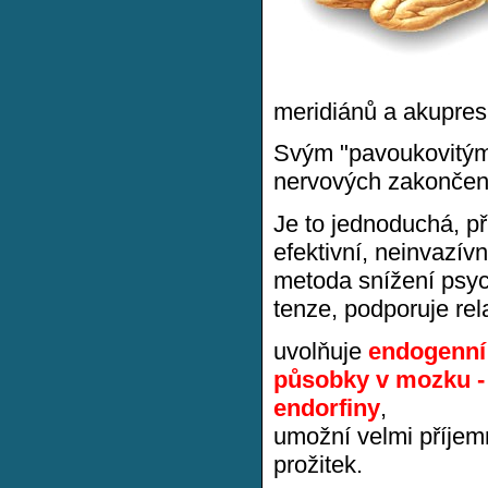
meridiánů a akupres
Svým "pavoukovitým
nervových zakončení
Je to jednoduchá, p
efektivní, neinvazívn
metoda snížení psy
tenze, podporuje rel
uvolňuje
endogenní
působky v mozku -
endorfiny
,
umožní velmi příjem
prožitek.