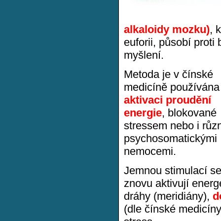
alkaloidy mozku)
, 
euforii, působí proti
myšlení.
Metoda je v čínské
medicíně používán
aktivaci proudění
energie
, blokované
stressem nebo i růz
psychosomatickými
nemocemi.
Jemnou stimulací s
znovu aktivují energ
dráhy (meridiány),
d
(dle čínské medicíny