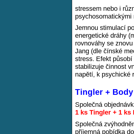
stressem nebo i růz
psychosomatickými
Jemnou stimulací po
energetické dráhy (m
rovnováhy se znovu p
Jang (dle čínské me
stress. Efekt působí
stabilizuje činnost 
napětí, k psychické r
Tingler + Body
Společná objednávk
1 ks Tingler + 1 ks
Společná zvýhodněn
příjemná pobídka do