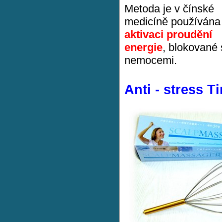
Metoda je v čínské
medicíně používán
aktivaci proudění
energie
, blokované
nemocemi.
Anti - stress 