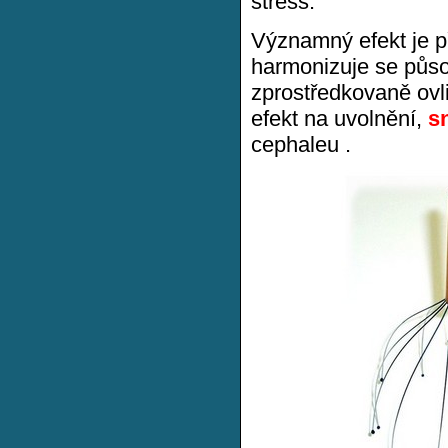
stress.
Významný efekt je p
harmonizuje se půso
zprostředkovaně ovl
efekt na uvolnění,
s
cephaleu .