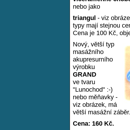
nebo jako
triangul
- viz obráze
typy mají stejnou ce
Cena je 100 Kč, ob
Nový, větší typ
masážního
akupresurního
výrobku
GRAND
ve tvaru
"Lunochod" :-)
nebo měňavky -
viz obrázek, má
větší masážní záběr
Cena: 160 Kč.