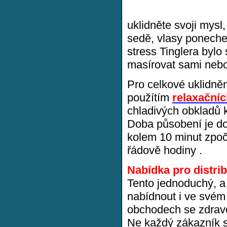
uklidněte svoji mysl
sedě, vlasy ponechej
stress Tinglera byl
masírovat sami nebo
Pro celkové uklidně
použítím
relaxačníc
chladivých obkladů 
Doba působení je dos
kolem 10 minut zpočá
řádově hodiny .
Nabídka pro distrib
Tento jednoduchý, 
nabídnout i ve svém 
obchodech se zdravo
Ne každý zákazník sl