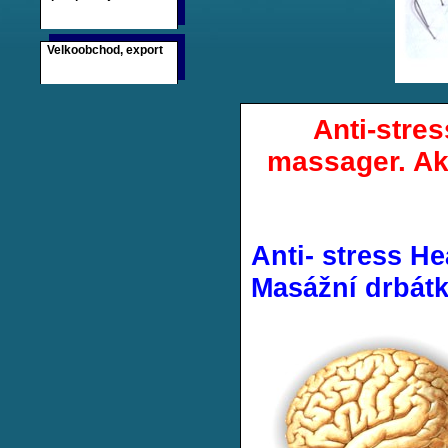
Velkoobchod, export
Anti-stre
massager. Ak
Anti- stress H
Masážní drbátk