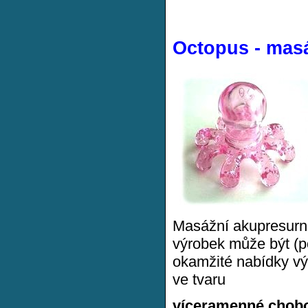
Octopus - mas
Masážní akupresurn
výrobek může být (p
okamžité nabídky vý
ve tvaru
víceramenné chobo